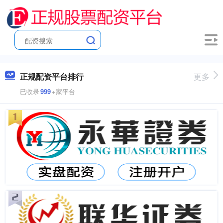
正规配资平台排行
更多
已收录
999
+家平台