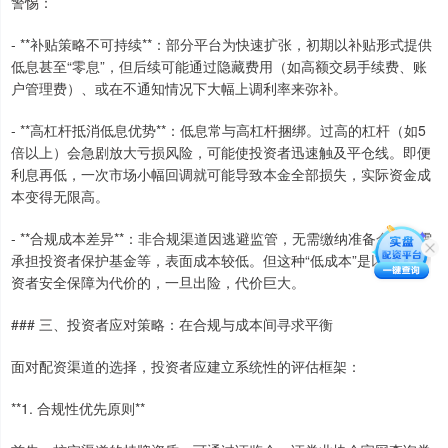
警惕：
- **补贴策略不可持续**：部分平台为快速扩张，初期以补贴形式提供
低息甚至“零息”，但后续可能通过隐藏费用（如高额交易手续费、账
户管理费）、或在不通知情况下大幅上调利率来弥补。
- **高杠杆抵消低息优势**：低息常与高杠杆捆绑。过高的杠杆（如5
倍以上）会急剧放大亏损风险，可能使投资者迅速触及平仓线。即便
利息再低，一次市场小幅回调就可能导致本金全部损失，实际资金成
本变得无限高。
- **合规成本差异**：非合规渠道因逃避监管，无需缴纳准备金、无需
承担投资者保护基金等，表面成本较低。但这种“低成本”是以牺牲投
资者安全保障为代价的，一旦出险，代价巨大。
### 三、投资者应对策略：在合规与成本间寻求平衡
面对配资渠道的选择，投资者应建立系统性的评估框架：
**1. 合规性优先原则**