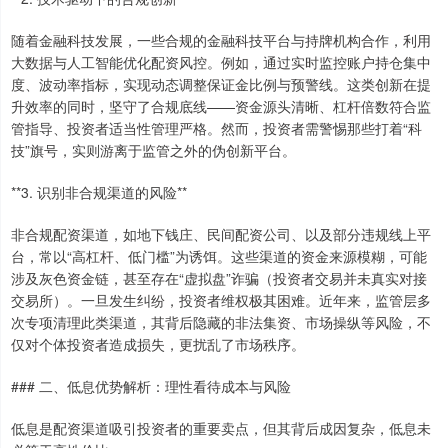
随着金融科技发展，一些合规的金融科技平台与持牌机构合作，利用
大数据与人工智能优化配资风控。例如，通过实时监控账户持仓集中
度、波动率指标，实现动态调整保证金比例与预警线。这类创新在提
升效率的同时，坚守了合规底线——资金源头清晰、杠杆倍数符合监
管指导、投资者适当性管理严格。然而，投资者需警惕那些打着“科
技”旗号，实则游离于监管之外的伪创新平台。
**3. 识别非合规渠道的风险**
非合规配资渠道，如地下钱庄、民间配资公司、以及部分违规线上平
台，常以“高杠杆、低门槛”为诱饵。这些渠道的资金来源模糊，可能
涉及灰色资金链，甚至存在“虚拟盘”诈骗（投资者交易并未真实对接
交易所）。一旦发生纠纷，投资者维权极其困难。近年来，监管层多
次专项清理此类渠道，其背后隐藏的非法集资、市场操纵等风险，不
仅对个体投资者造成损失，更扰乱了市场秩序。
### 二、低息优势解析：理性看待成本与风险
低息是配资渠道吸引投资者的重要卖点，但其背后成因复杂，低息未