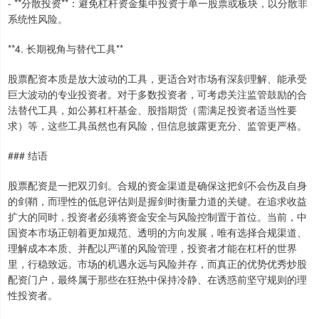
- **分散投资**：避免杠杆资金集中投资于单一股票或板块，以分散非
系统性风险。
**4. 长期视角与替代工具**
股票配资本质是放大波动的工具，更适合对市场有深刻理解、能承受
巨大波动的专业投资者。对于多数投资者，可考虑关注监管鼓励的合
法替代工具，如公募杠杆基金、股指期货（需满足投资者适当性要
求）等，这些工具虽然也有风险，但信息披露更充分、监管更严格。
### 结语
股票配资是一把双刃剑。合规的资金渠道是确保这把剑不会伤及自身
的剑鞘，而理性的低息评估则是握剑时衡量力道的关键。在追求收益
扩大的同时，投资者必须将资金安全与风险控制置于首位。当前，中
国资本市场正朝着更加规范、透明的方向发展，唯有选择合规渠道、
理解成本本质、并配以严谨的风险管理，投资者才能在杠杆的世界
里，行稳致远。市场的机遇永远与风险并存，而真正的优势优秀炒股
配资门户，最终属于那些在狂热中保持冷静、在诱惑前坚守规则的理
性投资者。