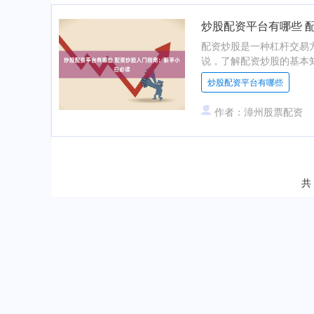
炒股配资平台有哪些 
配资炒股是一种杠杆交易
说，了解配资炒股的基本知识
炒股配资平台有哪些
作者：漳州股票配资
共