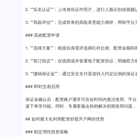
2. **实名认证**：上传身份证件照片，进行人脸识别或视
3. **风险评估**：完成简单的风险承受能力测评，帮助平
### 高效配资申请
1. **选择方案**：根据自身需求选择杠杆比例、配资金
2. **签订协议**：在线阅读并签署电子配资协议，明确双
3. **缴纳保证金**：通过安全支付渠道转入约定比例的保
### 即时交易启用
保证金确认后，配资账户通常可在短时间内激活使用。平台
速下单等功能。同时，专属客服会协助解决初期使用问题，
## 如何最大化利用配资炒股开户网的优势
### 制定理性投资策略