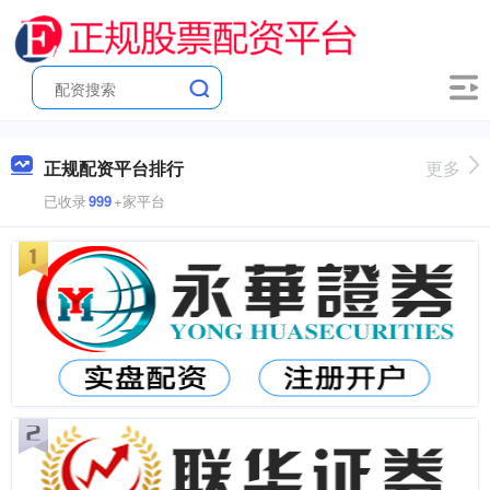
正规配资平台排行
更多
已收录
999
+家平台