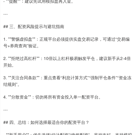
- **提醒**：建议先试用模拟盘再入金。
---
## 三、配资风险提示与避坑指南
1. **警惕虚拟盘**：正规平台必须提供实盘交易记录，可通过“交易编
号+券商查询”验证。
2. **拒绝过高杠杆**：10倍以上杠杆极易触发平仓，建议新手从2-4倍
开始。
3. **关注合同条款**：重点查看“利息计算方式”“强制平仓条件”“资金冻
结规则”。
4. **分散资金**：切勿将所有资金投入单一配资平台。
---
## 四、总结：如何选择最适合你的配资平台？
- **新手用户**：优先选择“信达配资”“申银配资”，风控友好，支持模拟