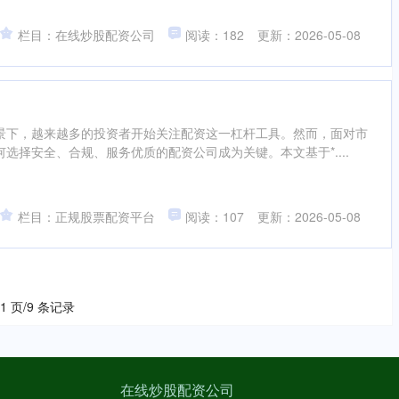
栏目：在线炒股配资公司
阅读：182
更新：2026-05-08
景下，越来越多的投资者开始关注配资这一杠杆工具。然而，面对市
选择安全、合规、服务优质的配资公司成为关键。本文基于*....
栏目：正规股票配资平台
阅读：107
更新：2026-05-08
 1 页/9 条记录
在线炒股配资公司