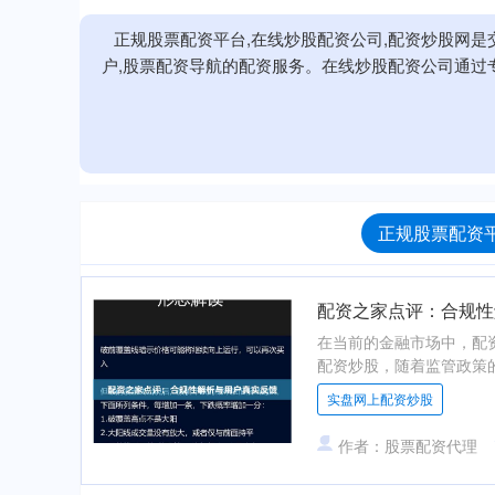
正规股票配资平台,在线炒股配资公司,配资炒股网是
户,股票配资导航的配资服务。在线炒股配资公司通过
正规股票配资平
配资之家点评：合规性
在当前的金融市场中，配
配资炒股，随着监管政策的
实盘网上配资炒股
作者：股票配资代理