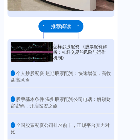
推荐阅读
怎样炒股配资 《股票配资解
析：杠杆交易的风险与运作
机制》
​个人炒股配资 短期股票配资：快速增值，高收
·
益高风险
​股票基本条件 温州股票配资公司电话：解锁财
·
富密码，开启投资之旅
​全国股票配资公司排名前十，正规平台实力对
·
比