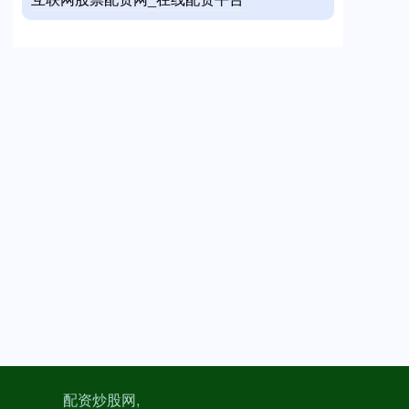
配资炒股网,