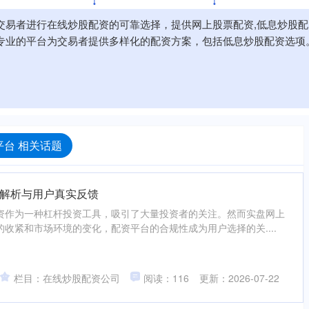
交易者进行在线炒股配资的可靠选择，提供网上股票配资,低息炒股配
专业的平台为交易者提供多样化的配资方案，包括低息炒股配资选项
台 相关话题
解析与用户真实反馈
资作为一种杠杆投资工具，吸引了大量投资者的关注。然而实盘网上
收紧和市场环境的变化，配资平台的合规性成为用户选择的关....
栏目：在线炒股配资公司
阅读：116
更新：2026-07-22