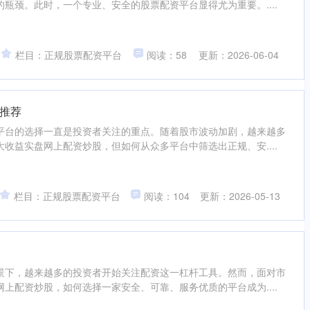
瓶颈。此时，一个专业、安全的股票配资平台显得尤为重要。....
栏目：正规股票配资平台
阅读：58
更新：2026-06-04
推荐
平台的选择一直是投资者关注的重点。随着股市波动加剧，越来越多
收益实盘网上配资炒股，但如何从众多平台中筛选出正规、安....
栏目：正规股票配资平台
阅读：104
更新：2026-05-13
景下，越来越多的投资者开始关注配资这一杠杆工具。然而，面对市
上配资炒股，如何选择一家安全、可靠、服务优质的平台成为....