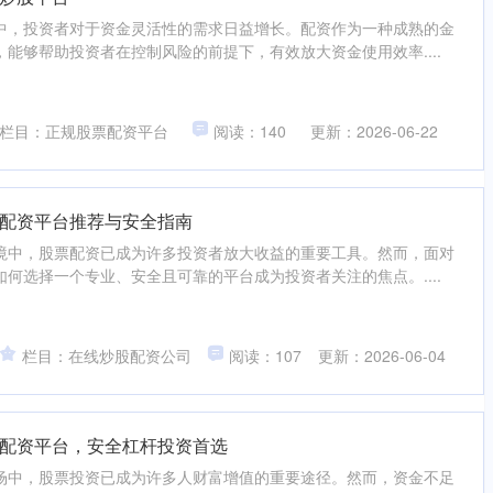
中，投资者对于资金灵活性的需求日益增长。配资作为一种成熟的金
能够帮助投资者在控制风险的前提下，有效放大资金使用效率....
栏目：正规股票配资平台
阅读：140
更新：2026-06-22
配资平台推荐与安全指南
境中，股票配资已成为许多投资者放大收益的重要工具。然而，面对
何选择一个专业、安全且可靠的平台成为投资者关注的焦点。....
栏目：在线炒股配资公司
阅读：107
更新：2026-06-04
配资平台，安全杠杆投资首选
场中，股票投资已成为许多人财富增值的重要途径。然而，资金不足