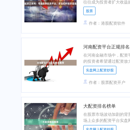
往往成为投资者扩大收益的
股票
作者：港股配资软件
河南配资平台正规排名
在河南金融市场中，配资
的投资者希望通过配资放大
实盘网上配资炒股
作者：股票配资开户
大配资排名榜单
在股票市场波动加剧的背
场上众多的配资平台实盘网
实盘网上配资炒股